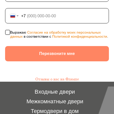
+7
Юридическая информация: ИП Хвостов Алексей
Александрович, ИНН 244602309980, ОГРНИП
311246801200021, ОКПО 0176154523
Выражаю
Согласие на обработку моих персональных
данных
в соответствии с
Политикой конфиденциальности
.
Политика конфиденциальности
Согласие на обработку персональных данных
Информация на сайте не является публичной
Перезвоните мне
офертой, носит исключительно информационный
характер и может быть изменена по усмотрению
компании. Изображения товаров на фотографиях,
представленных в каталоге на сайте, могут
отличаться от оригиналов. Использование
Отзывы о нас на Флампе
материалов данного сайта без разрешения
правообладателя запрещено.