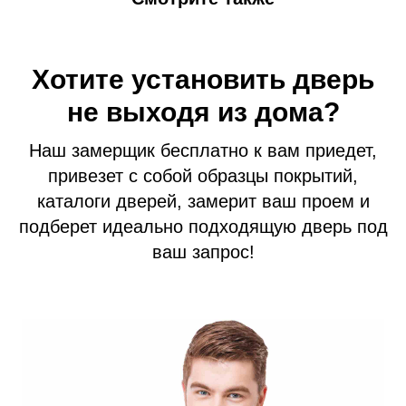
Хотите установить дверь
не выходя из дома?
Наш замерщик бесплатно к вам приедет,
привезет с собой образцы покрытий,
каталоги дверей, замерит ваш проем и
подберет идеально подходящую дверь под
Входные двери
ваш запрос!
Межкомнатные двери
Термодвери в дом
Технические двери
Перегородки на этаж
Подъездные двери
Тамбурные двери