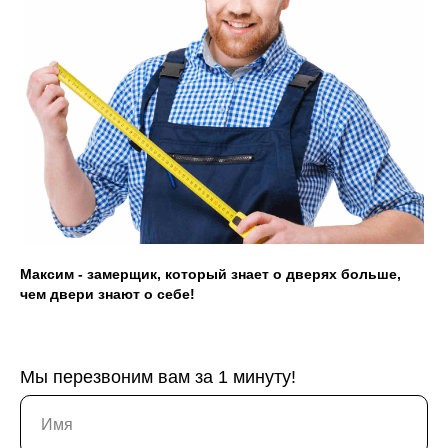
Гаражные ворота
Противопожарные двери
Замерщик
Акции
Наши работы
Максим - замерщик, который знает о дверях больше,
чем двери знают о себе!
+7 (913) 031 41 21
info@prom124.ru
г. Красноярск
Мы перезвоним вам за 1 минуту!
ул. Мартынова, 30