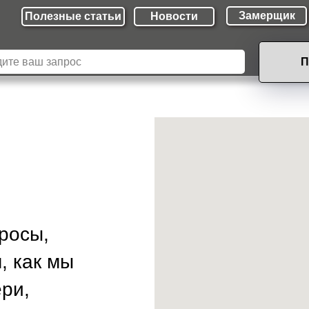
Замерщик
Полезные cтатьи
Новости
П
росы,
, как мы
ри,