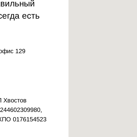
авильный
сегда есть
 офис 129
 Хвостов
 244602309980,
КПО 0176154523