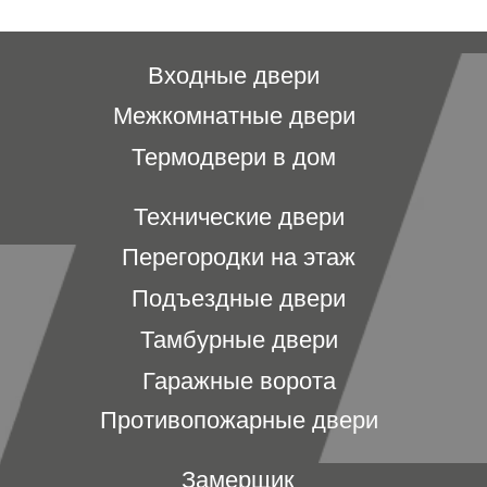
+7 (913) 031 41 21
info@prom124.ru
г. Красноярск
ул. Мартынова, 30
Юридическая информация: ИП Хвостов Алексей
Александрович, ИНН 244602309980, ОГРНИП
311246801200021, ОКПО 0176154523