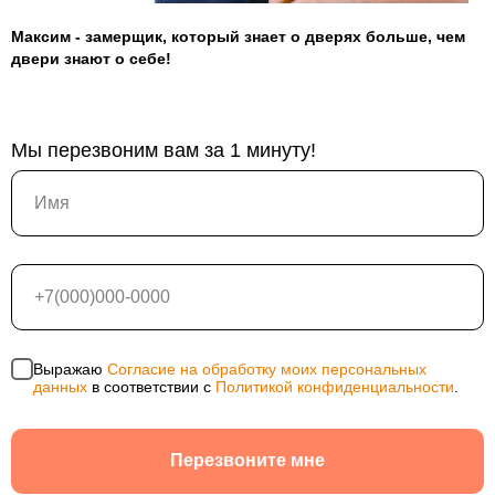
Максим - замерщик, который знает о дверях больше, чем
двери знают о себе!
Входные двери
Мы перезвоним вам за 1 минуту!
Межкомнатные двери
Термодвери в дом
Технические двери
Перегородки на этаж
Подъездные двери
Тамбурные двери
Гаражные ворота
Выражаю
Согласие на обработку моих персональных
Противопожарные двери
данных
в соответствии с
Политикой конфиденциальности
.
Замерщик
Акции
Перезвоните мне
Наши работы