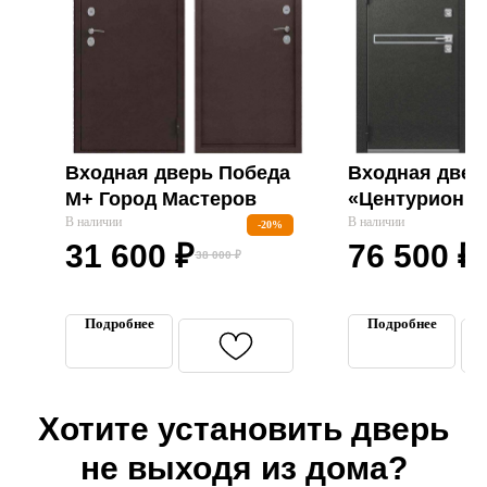
Входная дверь Победа
Входная двер
М+ Город Мастеров
«Центурион L
В наличии
(Графит Муар
В наличии
-20%
31 600
₽
76 500
₽
Белый)»
38 000
₽
7
Подробнее
Подробнее
Входные двери
Межкомнатные двери
Хотите установить дверь
Термодвери в дом
не выходя из дома?
Технические двери