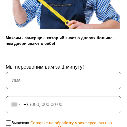
г. Красноярск
ул. Мартынова, 30
Максим - замерщик, который знает о дверях больше,
чем двери знают о себе!
Юридическая информация: ИП Хвостов Алексей
Александрович, ИНН 244602309980, ОГРНИП
311246801200021, ОКПО 0176154523
Мы перезвоним вам за 1 минуту!
Политика конфиденциальности
Согласие на обработку персональных данных
Информация на сайте не является публичной
офертой, носит исключительно информационный
характер и может быть изменена по усмотрению
компании. Изображения товаров на фотографиях,
+7
представленных в каталоге на сайте, могут
отличаться от оригиналов. Использование
материалов данного сайта без разрешения
правообладателя запрещено.
Выражаю
Согласие на обработку моих персональных