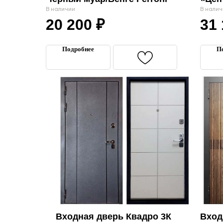
Медь
В наличии
В налич
20 200
₽
31
Подробнее
П
Входная дверь Квадро 3К
Вход