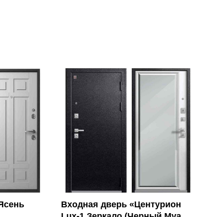
Ясень
Входная дверь «Центурион
Lux-1 Зеркало (Черный Муар -