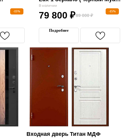
Кашемир Белый)»
В наличии
-15%
-15%
79 800
₽
89 000
₽
Подробнее
Входная дверь Титан МДФ