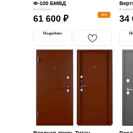
Ф-100 БМВД
Верт
В наличии
В налич
-20%
61 600
₽
34
Подробнее
П