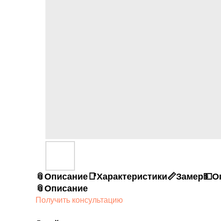
📎Описание
📑Характеристики
📏Замер
💵О
📎Описание
Получить консультацию