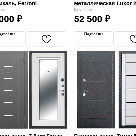
икаль, Ferroni
металлическая Luxor
Орех Каньон / Сатин 
ии
В наличии
 000
₽
52 500
₽
Ferroni
одробнее
Подробнее