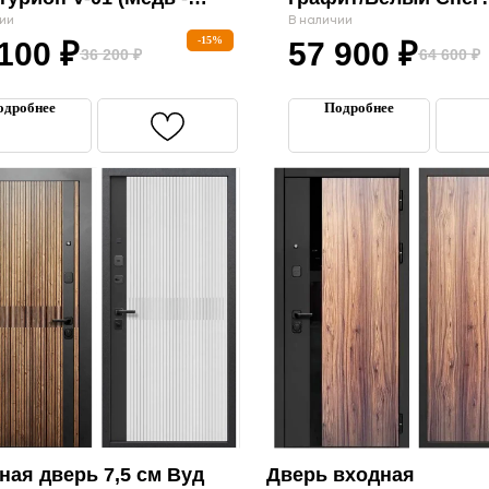
)»
"Мегатрон"
ии
В наличии
-15%
 100
₽
57 900
₽
36 200
₽
64 600
₽
одробнее
Подробнее
ная дверь 7,5 см Вуд
Дверь входная