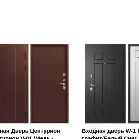
ная Дверь Центурион
Входная дверь W-1 
турион V-01 (Медь -
графит/Белый Снег