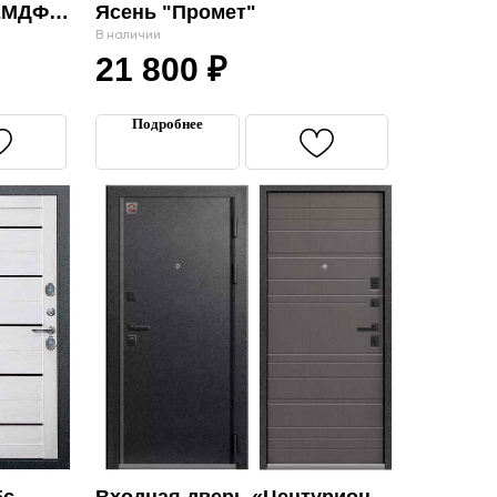
 2МДФ
Ясень "Промет"
черный
В наличии
21 800
₽
Подробнее