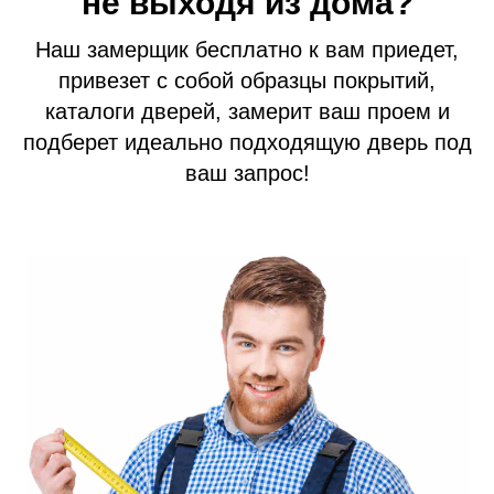
не выходя из дома?
Противопожарные двери
Наш замерщик бесплатно к вам приедет,
Замерщик
привезет с собой образцы покрытий,
Акции
каталоги дверей, замерит ваш проем и
Наши работы
подберет идеально подходящую дверь под
ваш запрос!
+7 (913) 031 41 21
info@prom124.ru
г. Красноярск
ул. Мартынова, 30