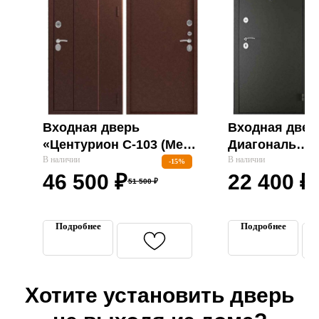
Входная дверь
Входная двер
«Центурион С-103 (Медь
Диагональ
- Медь) »
В наличии
Металл(графи
В наличии
-15%
Входные двери
46 500
₽
22 400
₽
снежный "Пр
51 500
₽
Межкомнатные двери
Термодвери в дом
Подробнее
Подробнее
Технические двери
Перегородки на этаж
Подъездные двери
Хотите установить дверь
Тамбурные двери
Гаражные ворота