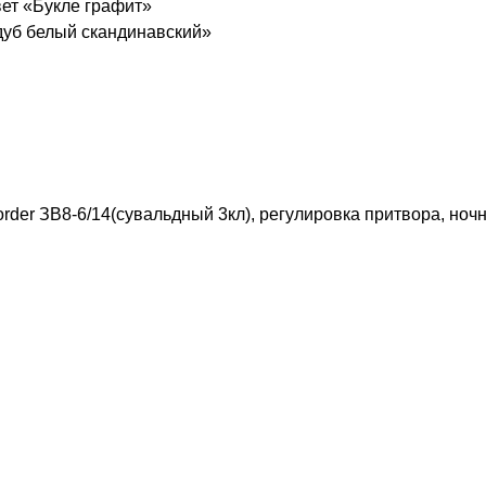
ет «Букле графит»
дуб белый скандинавский»
order ЗВ8-6/14(сувальдный 3кл), регулировка притвора, ноч