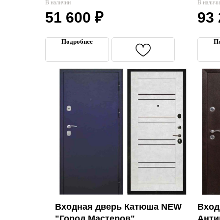
В наличии
В налич
51 600
₽
93
Подробнее
П
Входная дверь Катюша NEW
Вход
"Город Мастеров"
Анти