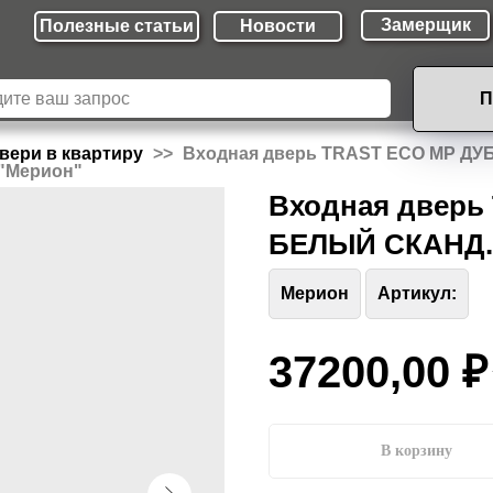
Замерщик
Полезные cтатьи
Новости
П
вери в квартиру
Входная дверь TRAST ECO MP ДУ
 "Мерион"
Входная дверь
БЕЛЫЙ СКАНД. 
Мерион
Артикул:
37200,00
₽
В корзину