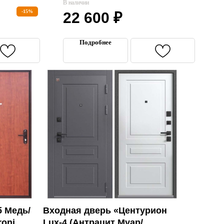
В наличии
-15%
22 600
₽
Подробнее
 Медь/
Входная дверь «Центурион
roni
Lux-4 (Антрацит Муар/