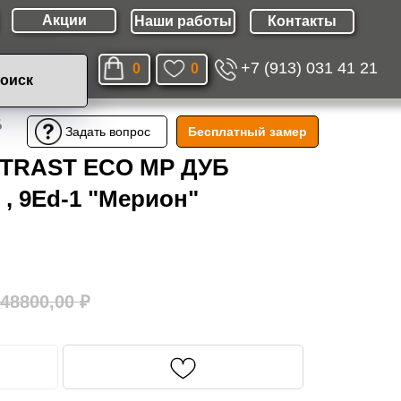
Акции
Наши работы
Контакты
+7 (913) 031 41 21
0
0
оиск
Б
Бесплатный замер
Задать вопрос
 TRAST ECO MP ДУБ
, 9Ed-1 "Мерион"
48800,00
₽