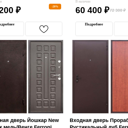
ии
Базальт)»
В наличии
-20%
 200
₽
60 400
₽
72 300
₽
одробнее
Подробнее
ная дверь Йошкар New
Входная дверь Прораб
к медь/Венге Ferroni
Рустикальный дуб Fer