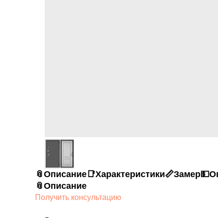
📎Описание
📑Характеристики
📏Замер
💵О
📎Описание
Получить консультацию