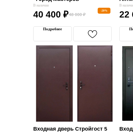
В наличии
В налич
-20%
40 400
₽
22
48 000
₽
Подробнее
П
Входная дверь Стройгост 5
Вход