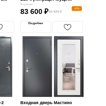
Кашемир Белый)»
В наличии
-15%
83 600
₽
92 400
₽
Подробнее
-2
Входная дверь Мастино