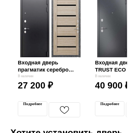
Входная дверь
Входная двер
прагматик серебро
TRUST ECO М
царга лиственница
В наличии
графит, МДФ 
В наличии
27 200
₽
40 900
₽
мокко, ferroni
скандинавский
5
Зеркало "Мер
Подробнее
Подробнее
Входные двери
Межкомнатные двери
Хотите установить дверь
Термодвери в дом