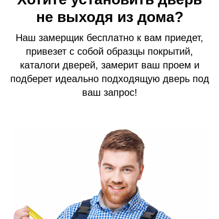
не выходя из дома?
Технические двери
Перегородки на этаж
Наш замерщик бесплатно к вам приедет,
Подъездные двери
привезет с собой образцы покрытий,
Тамбурные двери
каталоги дверей, замерит ваш проем и
Гаражные ворота
подберет идеально подходящую дверь под
Противопожарные двери
ваш запрос!
Замерщик
Акции
Наши работы
+7 (913) 031 41 21