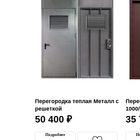
Перегородка теплая Металл с
Пере
решеткой
1000
50 400
₽
35
Подробнее
П