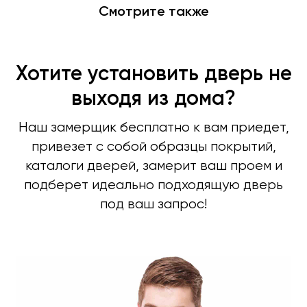
Смотрите также
Хотите установить дверь не
выходя из дома?
Входные двери
Межкомнатные двери
Наш замерщик бесплатно к вам приедет,
Термодвери в дом
привезет с собой образцы покрытий,
каталоги дверей, замерит ваш проем и
Технические двери
подберет идеально подходящую дверь
Перегородки на этаж
под ваш запрос!
Подъездные двери
Тамбурные двери
Гаражные ворота
Противопожарные двери
Замерщик