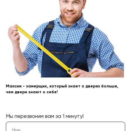
Акции
Наши работы
+7 (913) 031 41 21
info@prom124.ru
г. Красноярск
Максим - замерщик, который знает о дверях больше,
ул. Мартынова, 30
чем двери знают о себе!
Мы перезвоним вам за 1 минуту!
Юридическая информация: ИП Хвостов Алексей
Александрович, ИНН 244602309980, ОГРНИП