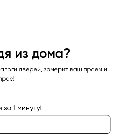
дя из дома?
талоги дверей, замерит ваш проем и
прос!
за 1 минуту!