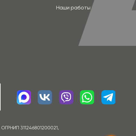
6801200021,
отрению компании. Изображения товаров на
з разрешения правообладателя запрещено.