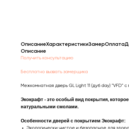
Описание
Характеристики
Замер
Оплата
Д
Описание
Получить консультацию
Бесплатно вызвать замерщика
Межкомнатная дверь GL Light 11 (дуб day) "VFD
Экокрафт - это особый вид покрытия, которое
натуральными смолами.
Особенности дверей с покрытием Экокрафт:
Экологически чистое и безопасное для здоро