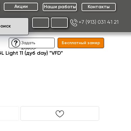
Акции
Наши работы
Контакты
+7 (913) 031 41 21
Поиск
Бесплатный замер
Задать
вопрос
Light 11 (дуб day) "VFD"