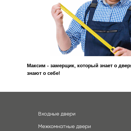
Входные двери
Межкомнатные двери
Термодвери в дом
Максим - замерщик, который знает о две
знают о себе!
+7 (913) 031 41 21
info@prom124.ru