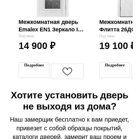
Межкомнатная дверь
Межкомнатная
Emalex EN1 Зеркало ICE
Флитта 26ДО0
"VFD"
Под заказ
УЛ.БЕЛОЕ "V
Под заказ
14 900
₽
19 100
₽
Входные двери
Межкомнатные двери
Подробнее
Подробнее
Термодвери в дом
Технические двери
Перегородки на этаж
Хотите установить дверь
Подъездные двери
Тамбурные двери
не выходя из дома?
Гаражные ворота
Наш замерщик бесплатно к вам приедет,
Противопожарные двери
привезет с собой образцы покрытий,
Замерщик
каталоги дверей, замерит ваш проем и