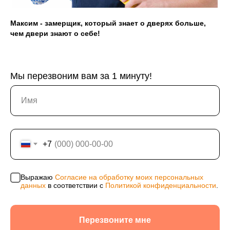
311246801200021, ОКПО 0176154523
Максим - замерщик, который знает о дверях больше,
Политика конфиденциальности
чем двери знают о себе!
Согласие на обработку персональных данных
Информация на сайте не является публичной
офертой, носит исключительно информационный
характер и может быть изменена по усмотрению
Мы перезвоним вам за 1 минуту!
компании. Изображения товаров на фотографиях,
представленных в каталоге на сайте, могут
отличаться от оригиналов. Использование
материалов данного сайта без разрешения
правообладателя запрещено.
+7
Выражаю
Согласие на обработку моих персональных
данных
в соответствии с
Политикой конфиденциальности
.
Перезвоните мне