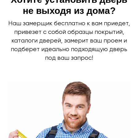
не выходя из дома?
Наш замерщик бесплатно к вам приедет,
Входные двери
привезет с собой образцы покрытий,
Межкомнатные двери
каталоги дверей, замерит ваш проем и
Термодвери в дом
подберет идеально подходящую дверь
Технические двери
под ваш запрос!
Перегородки на этаж
Подъездные двери
Тамбурные двери
Гаражные ворота
Противопожарные двери
Замерщик
Акции
Наши работы