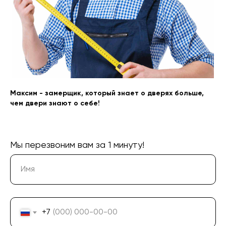
+7 (913) 031 41 21
info@prom124.ru
Максим - замерщик, который знает о дверях больше,
г. Красноярск
чем двери знают о себе!
ул. Мартынова, 30
Мы перезвоним вам за 1 минуту!
Юридическая информация: ИП Хвостов Алексей
Александрович, ИНН 244602309980, ОГРНИП
311246801200021, ОКПО 0176154523
+7
Политика конфиденциальности
Согласие на обработку персональных данных