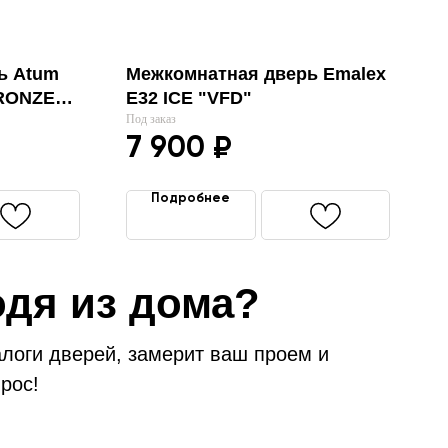
ь Atum
Межкомнатная дверь Emalex
RONZE
Е32 ICE "VFD"
Под заказ
7 900
₽
Подробнее
одя из дома?
алоги дверей, замерит ваш проем и
рос!