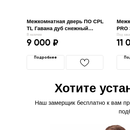
Межкомнатная дверь ПО CPL
Межк
TL Гавана дуб снежный
PRO 
стекло черное "Альберо"
В наличии
OAK 
Под зака
9 000
11 
₽
Подробнее
По
Хотите уста
Наш замерщик бесплатно к вам при
под