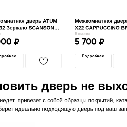
омнатная дверь ATUM
Межкомнатная двер
32 Зеркало SCANSON
Х22 CAPPUCCINO B
"VFD"
з
"VFD"
В наличии
000
5 700
₽
₽
дробнее
Подробнее
новить дверь не вых
едет, привезет с собой образцы покрытий, кат
берет идеально подходящую дверь под ваш зап