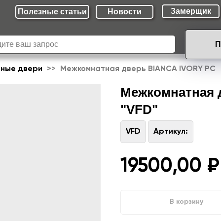
Замерщик
Полезные cтатьи
Новости
П
ные двери
Межкомнатная дверь BIANCA IVORY PC
Межкомнатная 
"VFD"
VFD
Артикул:
19500,00
₽
В корзину