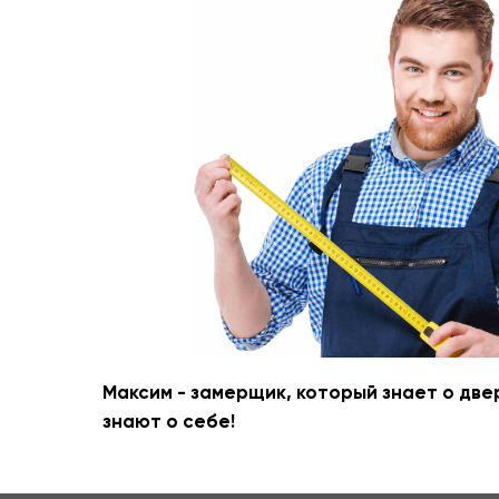
Входные двери
Межкомнатные двери
Термодвери в дом
Максим - замерщик, который знает о две
знают о себе!