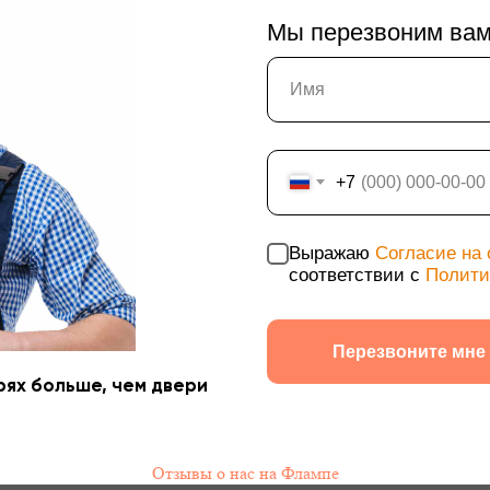
Мы перезвоним вам 
+7
Технические двери
Выражаю
Согласие на
соответствии с
Полити
Перегородки на этаж
Подъездные двери
Перезвоните мне
Тамбурные двери
рях больше, чем двери
Гаражные ворота
Противопожарные двери
Отзывы о нас на Флампе