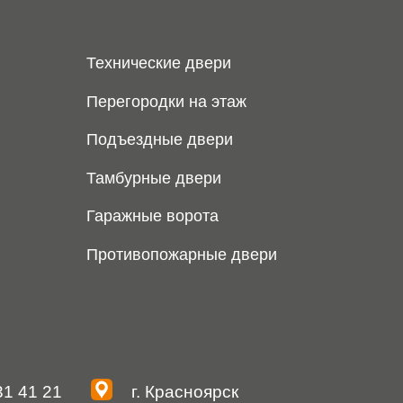
21
г. Красноярск
ул. Мартынова, 30
u
я: ИП Хвостов Алексей Александрович, ИНН 244602309980, ОГ
311246801200021, ОКПО 0176154523
Политика конфиденциальности
Согласие на обработку персональных данных
ключительно информационный характер и может быть изменена по усмо
личаться от оригиналов. Использование материалов данного сайта без 