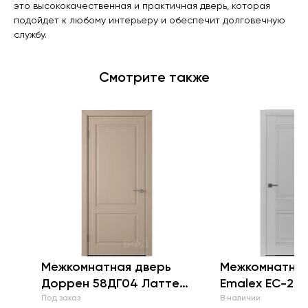
это высококачественная и практичная дверь, которая
подойдет к любому интерьеру и обеспечит долговечную
службу.
Смотрите также
Межкомнатная дверь
Межкомнатная
Доррен 58ДГ04 Латте
Emalex ЕC-2 S
"VFD"
Под заказ
В наличии