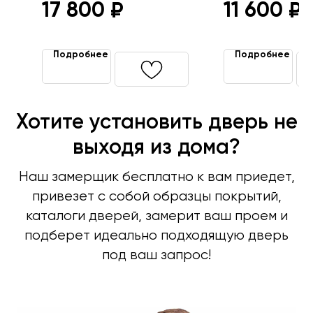
17 800
11 600
₽
₽
Подробнее
Подробнее
Хотите установить дверь не
Входные двери
выходя из дома?
Межкомнатные двери
Наш замерщик бесплатно к вам приедет,
Термодвери в дом
привезет с собой образцы покрытий,
Технические двери
каталоги дверей, замерит ваш проем и
Перегородки на этаж
подберет идеально подходящую дверь
Подъездные двери
под ваш запрос!
Тамбурные двери
Гаражные ворота
Противопожарные двери