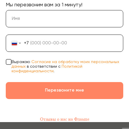
Мы перезвоним вам за 1 минуту!
Юридическая информация: ИП Хвостов Алексей
Александрович, ИНН 244602309980, ОГРНИП
311246801200021, ОКПО 0176154523
Политика конфиденциальности
Согласие на обработку персональных данных
+7
Информация на сайте не является публичной
офертой, носит исключительно информационный
характер и может быть изменена по усмотрению
компании. Изображения товаров на фотографиях,
Выражаю
Согласие на обработку моих персональных
представленных в каталоге на сайте, могут
данных
в соответствии с
Политикой
отличаться от оригиналов. Использование
конфиденциальности
.
материалов данного сайта без разрешения
правообладателя запрещено.
Перезвоните мне
Отзывы о нас на Флампе