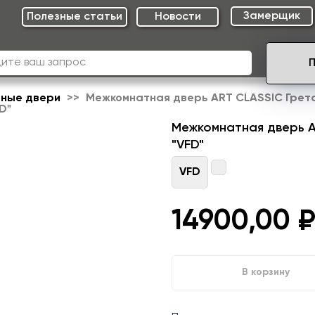
Замерщик
Полезные cтатьи
Новости
ные двери
Межкомнатная дверь ART CLASSIC Грет
FD"
Межкомнатная дверь AR
"VFD"
VFD
14900,00
В корзину