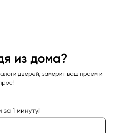
дя из дома?
талоги дверей, замерит ваш проем и
прос!
за 1 минуту!