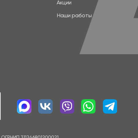
6801200021,
отрению компании. Изображения товаров на
з разрешения правообладателя запрещено.