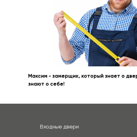
Входные двери
Межкомнатные двери
Термодвери в дом
Максим - замерщик, который знает о две
знают о себе!
+7 (913) 031 41 21
info@prom124.ru