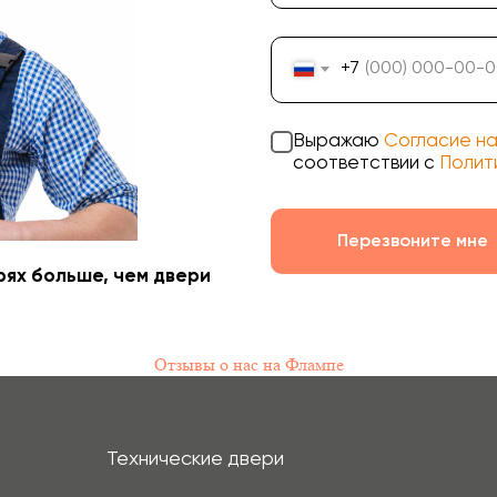
+7
Технические двери
Перегородки на этаж
Выражаю
Согласие на
соответствии с
Полит
Подъездные двери
Тамбурные двери
Перезвоните мне
Гаражные ворота
рях больше, чем двери
Противопожарные двери
Отзывы о нас на Флампе
г. Красноярск
ул. Мартынова, 30