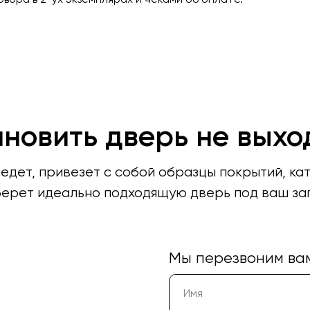
вора в 2-ух экземплярах и чеками об оплате.
ановить дверь не выхо
дет, привезет с собой образцы покрытий, ка
ерет идеально подходящую дверь под ваш за
Мы перезвоним вам 