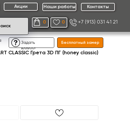
Акции
Наши работы
Контакты
+7 (913) 031 41 21
0
0
Поиск
а
Бесплатный замер
Задать
вопрос
T CLASSIC Грета 3D ПГ (honey classic)
₽