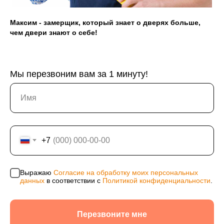
311246801200021, ОКПО 0176154523
Максим - замерщик, который знает о дверях больше,
Политика конфиденциальности
чем двери знают о себе!
Согласие на обработку персональных данных
Информация на сайте не является публичной
офертой, носит исключительно информационный
характер и может быть изменена по усмотрению
Мы перезвоним вам за 1 минуту!
компании. Изображения товаров на фотографиях,
представленных в каталоге на сайте, могут
отличаться от оригиналов. Использование
материалов данного сайта без разрешения
правообладателя запрещено.
+7
Выражаю
Согласие на обработку моих персональных
данных
в соответствии с
Политикой конфиденциальности
.
Перезвоните мне