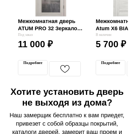
Межкомнатная дверь
Межкомнатная
ATUM PRO 32 Зеркало
Atum Х6 BIAN
SCANSON OAK "VFD"
Под заказ
В наличии
11 000
₽
5 700
₽
Входные двери
Межкомнатные двери
Подробнее
Подробнее
Термодвери в дом
Технические двери
Перегородки на этаж
Хотите установить дверь
Подъездные двери
Тамбурные двери
не выходя из дома?
Гаражные ворота
Наш замерщик бесплатно к вам приедет,
Противопожарные двери
привезет с собой образцы покрытий,
Замерщик
каталоги дверей, замерит ваш проем и