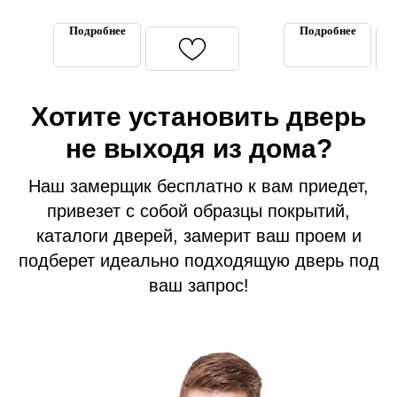
Подробнее
Подробнее
Хотите установить дверь
не выходя из дома?
Входные двери
Межкомнатные двери
Наш замерщик бесплатно к вам приедет,
Термодвери в дом
привезет с собой образцы покрытий,
Технические двери
каталоги дверей, замерит ваш проем и
Перегородки на этаж
подберет идеально подходящую дверь под
Подъездные двери
ваш запрос!
Тамбурные двери
Гаражные ворота
Противопожарные двери
Замерщик