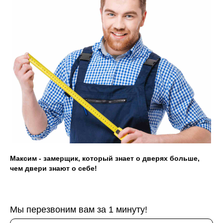
Акции
Наши работы
+7 (913) 031 41 21
info@prom124.ru
г. Красноярск
ул. Мартынова, 30
Максим - замерщик, который знает о дверях больше,
чем двери знают о себе!
Мы перезвоним вам за 1 минуту!
Юридическая информация: ИП Хвостов Алексей
Александрович, ИНН 244602309980, ОГРНИП