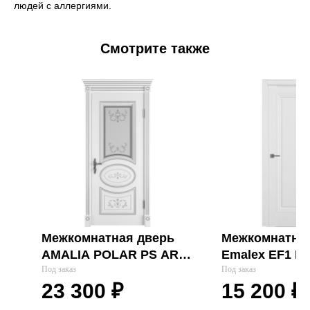
людей с аллергиями.
Смотрите также
Межкомнатная дверь
Межкомнатная
AMALIA POLAR PS ART
Emalex EF1 Em
CLOUD "VFD"
Под заказ
"VFD"
Под заказ
23 300
₽
15 200
₽