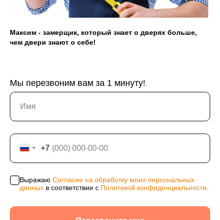
Александрович, ИНН 244602309980, ОГРНИП
311246801200021, ОКПО 0176154523
Максим - замерщик, который знает о дверях больше,
Политика конфиденциальности
чем двери знают о себе!
Согласие на обработку персональных данных
Информация на сайте не является публичной
офертой, носит исключительно информационный
характер и может быть изменена по усмотрению
Мы перезвоним вам за 1 минуту!
компании. Изображения товаров на фотографиях,
представленных в каталоге на сайте, могут
отличаться от оригиналов. Использование
материалов данного сайта без разрешения
правообладателя запрещено.
+7
Выражаю
Согласие на обработку моих персональных
данных
в соответствии с
Политикой конфиденциальности
.