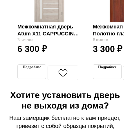
Межкомнатная дверь
Межкомнатная
Atum Х11 CAPPUCCINO
Полотно глад
"VFD"
В наличии
облицованно
В наличии
6 300
₽
3 300
₽
400,600,700,80
Входные двери
000 "Fly Doors
Межкомнатные двери
Термодвери в дом
Подробнее
Подробнее
Технические двери
Перегородки на этаж
Подъездные двери
Хотите установить дверь
Тамбурные двери
не выходя из дома?
Гаражные ворота
Противопожарные двери
Наш замерщик бесплатно к вам приедет,
привезет с собой образцы покрытий,
Замерщик