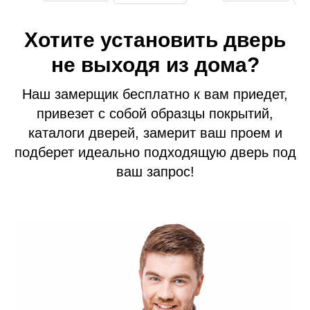
Тамбурные двери
Хотите установить дверь
Гаражные ворота
Противопожарные двери
не выходя из дома?
Замерщик
Наш замерщик бесплатно к вам приедет,
Акции
привезет с собой образцы покрытий,
Наши работы
каталоги дверей, замерит ваш проем и
подберет идеально подходящую дверь под
ваш запрос!
+7 (913) 031 41 21
info@prom124.ru
г. Красноярск
ул. Мартынова, 30