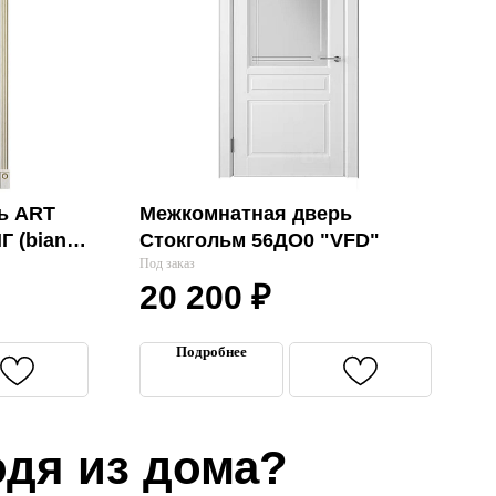
ь ART
Межкомнатная дверь
Г (bianco
Стокгольм 56ДО0 "VFD"
Под заказ
20 200
₽
Подробнее
одя из дома?