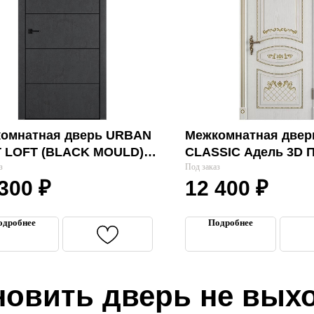
омнатная дверь URBAN
Межкомнатная двер
T LOFT (BLACK MOULD)
CLASSIC Адель 3D П
"
з
classic) "VFD"
Под заказ
 300
₽
12 400
₽
одробнее
Подробнее
новить дверь не вых