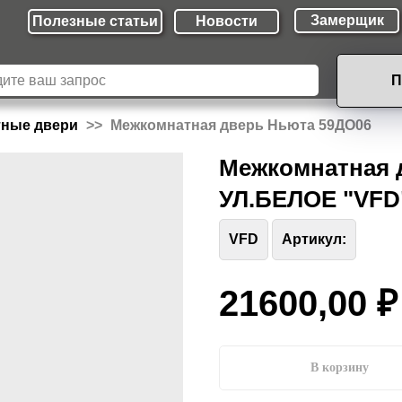
Замерщик
Полезные cтатьи
Новости
П
тные двери
Межкомнатная дверь Ньюта 59ДО06
Межкомнатная 
УЛ.БЕЛОЕ "VFD
VFD
Артикул:
21600,00
₽
В корзину