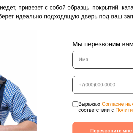
едет, привезет с собой образцы покрытий, кат
берет идеально подходящую дверь под ваш зап
Мы перезвоним вам 
Технические двери
Перегородки на этаж
Подъездные двери
Тамбурные двери
Выражаю
Согласие на
соответствии с
Полити
Гаражные ворота
Противопожарные двери
Перезвоните мне