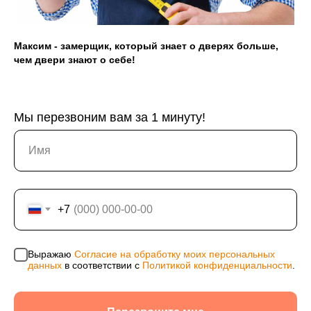
Александрович, ИНН 244602309980, ОГРНИП
311246801200021, ОКПО 0176154523
Максим - замерщик, который знает о дверях больше,
Политика конфиденциальности
чем двери знают о себе!
Согласие на обработку персональных данных
Информация на сайте не является публичной
офертой, носит исключительно информационный
характер и может быть изменена по усмотрению
Мы перезвоним вам за 1 минуту!
компании. Изображения товаров на фотографиях,
представленных в каталоге на сайте, могут
отличаться от оригиналов. Использование
материалов данного сайта без разрешения
правообладателя запрещено.
+7
Выражаю
Согласие на обработку моих персональных
данных
в соответствии с
Политикой конфиденциальности
.