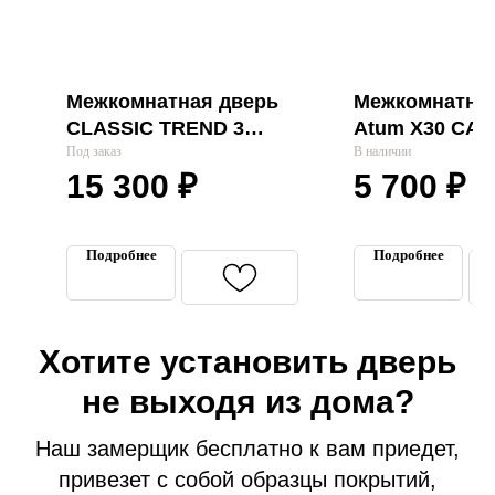
Межкомнатная дверь
Межкомнатная
CLASSIC TREND 3
Atum X30 CA
FLEET SOFT "VFD"
Под заказ
BRONZE "VFD
В наличии
15 300
₽
5 700
₽
Входные двери
Межкомнатные двери
Термодвери в дом
Подробнее
Подробнее
Технические двери
Перегородки на этаж
Подъездные двери
Хотите установить дверь
Тамбурные двери
не выходя из дома?
Гаражные ворота
Противопожарные двери
Наш замерщик бесплатно к вам приедет,
привезет с собой образцы покрытий,
Замерщик