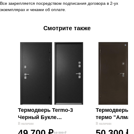
Все закрепляется посредством подписания договора в 2-ух
экземплярах и чеками об оплате.
Смотрите также
Термодверь Termo-3
Термодверь А
Входные двери
Черный Букле
термо "Алмаз
Межкомнатные двери
"Мегатрон" 2025
В наличии
В наличии
Термодвери в дом
49 700
₽
50 300
₽
54 300
₽
6