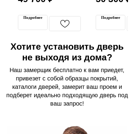
Технические двери
Перегородки на этаж
Подробнее
Подробнее
Подъездные двери
Тамбурные двери
Гаражные ворота
Хотите установить дверь
Противопожарные двери
не выходя из дома?
Замерщик
Акции
Наш замерщик бесплатно к вам приедет,
Наши работы
привезет с собой образцы покрытий,
каталоги дверей, замерит ваш проем и
подберет идеально подходящую дверь под
ваш запрос!
+7 (913) 031 41 21