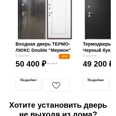
Входная дверь ТЕРМО-
Термодверь T
ЛЮКС Double "Мерион"
Черный букле
В наличии
Белая "Мегат
В наличии
-20%
50 400
₽
49 200
₽
66 300
₽
Подробнее
Подробнее
Хотите установить дверь
не выходя из дома?