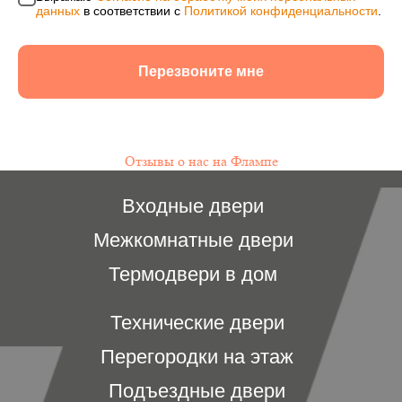
Александрович, ИНН 244602309980, ОГРНИП
данных
в соответствии с
Политикой конфиденциальности
.
311246801200021, ОКПО 0176154523
Политика конфиденциальности
Перезвоните мне
Согласие на обработку персональных данных
Информация на сайте не является публичной
офертой, носит исключительно информационный
характер и может быть изменена по усмотрению
компании. Изображения товаров на фотографиях,
Отзывы о нас на Флампе
представленных в каталоге на сайте, могут
отличаться от оригиналов. Использование
материалов данного сайта без разрешения
правообладателя запрещено.