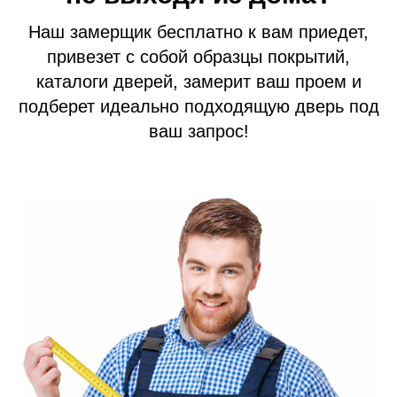
Наш замерщик бесплатно к вам приедет,
привезет с собой образцы покрытий,
каталоги дверей, замерит ваш проем и
подберет идеально подходящую дверь под
ваш запрос!
Входные двери
Межкомнатные двери
Термодвери в дом
Технические двери
Перегородки на этаж
Подъездные двери
Тамбурные двери
Гаражные ворота
Противопожарные двери
Замерщик