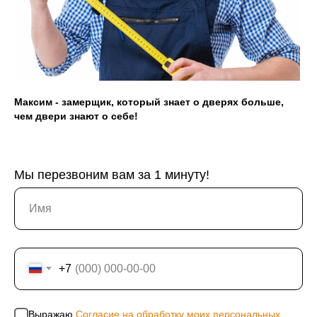
Акции
Наши работы
Максим - замерщик, который знает о дверях больше,
чем двери знают о себе!
+7 (913) 031 41 21
info@prom124.ru
Мы перезвоним вам за 1 минуту!
г. Красноярск
ул. Мартынова, 30
+7
Юридическая информация: ИП Хвостов Алексей
Выражаю
Согласие на обработку моих персональных