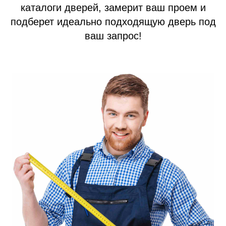
каталоги дверей, замерит ваш проем и
Тамбурные двери
подберет идеально подходящую дверь под
Гаражные ворота
ваш запрос!
Противопожарные двери
Замерщик
Акции
Наши работы
+7 (913) 031 41 21
info@prom124.ru
г. Красноярск
ул. Мартынова, 30