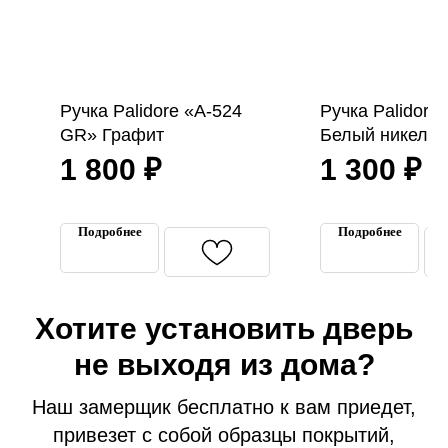
Ручка Palidore «A-524
Ручка Palidore
GR» Графит
Белый никель
1 800
₽
1 300
₽
Подробнее
Подробнее
Входные двери
Хотите установить дверь
Межкомнатные двери
Термодвери в дом
не выходя из дома?
Технические двери
Наш замерщик бесплатно к вам приедет,
Перегородки на этаж
привезет с собой образцы покрытий,
Подъездные двери