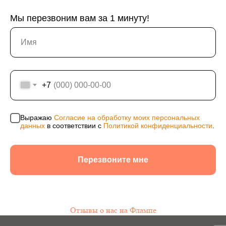
Юридическая информация: ИП Хвостов Алексей
Мы перезвоним вам за 1 минуту!
Александрович, ИНН 244602309980, ОГРНИП
311246801200021, ОКПО 0176154523
Политика конфиденциальности
Согласие на обработку персональных данных
Информация на сайте не является публичной
+7
офертой, носит исключительно информационный
характер и может быть изменена по усмотрению
компании. Изображения товаров на фотографиях,
представленных в каталоге на сайте, могут
Выражаю
Согласие на обработку моих персональных
отличаться от оригиналов. Использование
данных
в соответствии с
Политикой конфиденциальности
.
материалов данного сайта без разрешения
правообладателя запрещено.
Перезвоните мне
Отзывы о нас на Флампе