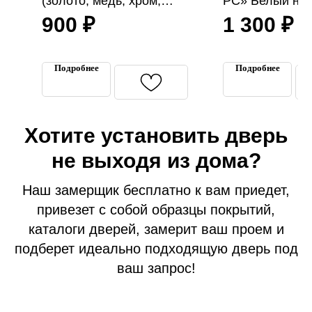
(золото, медь, хром,
РС» Белый ник
бронза)
900
₽
1 300
₽
Подробнее
Подробнее
Хотите установить дверь
Входные двери
не выходя из дома?
Межкомнатные двери
Термодвери в дом
Наш замерщик бесплатно к вам приедет,
Технические двери
привезет с собой образцы покрытий,
Перегородки на этаж
каталоги дверей, замерит ваш проем и
Подъездные двери
подберет идеально подходящую дверь под
Тамбурные двери
ваш запрос!
Гаражные ворота
Противопожарные двери