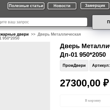
Замерщик
Полезные cтатьи
Новости
П
ожарные двери
Дверь Металлическая
 950*2050
Дверь Металли
Дп-01 950*2050
ПромДвери
Артикул:
27300,00
₽
В корзину