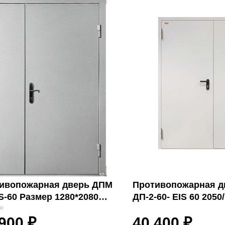
ивопожарная дверь ДПМ
Противопожарная д
IS-60 Размер 1280*2080мм
ДП-2-60- EIS 60 2050
ni
ии
Промет
 900
₽
40 400
₽