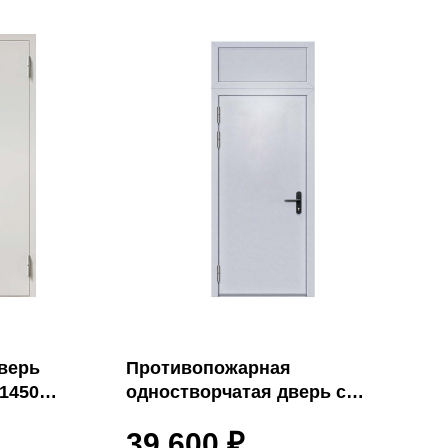
верь
Противопожарная
/1450
одностворчатая дверь с
фрамугой индивидуальный
39 600
₽
заказ