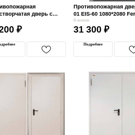
ивопожарная
Противопожарная дв
створчатая дверь с
01 EIS-60 1080*2080 Fer
клением
В наличии
 200
₽
31 300
₽
видуальный заказ
одробнее
Подробнее