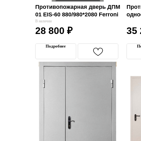
Противопожарная дверь ДПМ
Прот
01 EIS-60 880/980*2080 Ferroni
одно
В наличии
осте
28 800
₽
35
инди
Подробнее
П