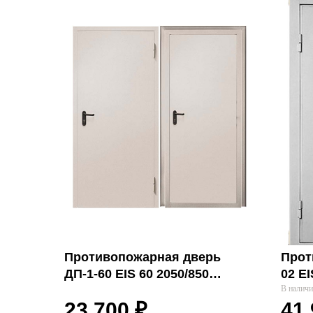
Противопожарная дверь
Прот
ДП-1-60 EIS 60 2050/850
02 E
Промет
Ferro
В налич
23 700
₽
41