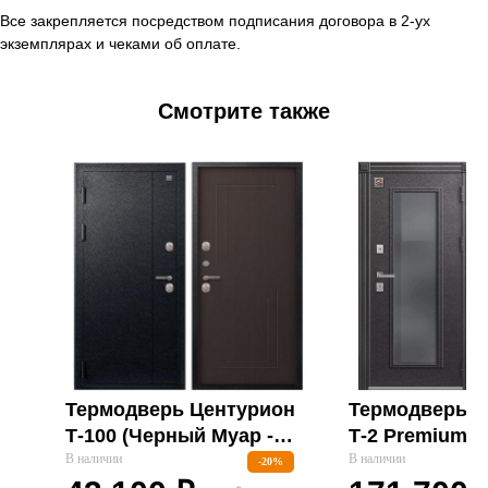
Все закрепляется посредством подписания договора в 2-ух
экземплярах и чеками об оплате.
Смотрите также
Термодверь Центурион
Термодверь Ц
Т-100 (Черный Муар -
Т-2 Premium (
Темная Лиственница) С
В наличии
Муар - Софт 
В наличии
-20%