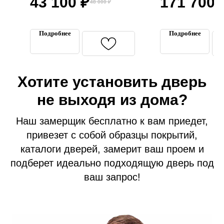
43 100
₽
171 700
Терморазрывом
Грей) С Терм
48 000
₽
Подробнее
Подробнее
Хотите установить дверь
Входные двери
не выходя из дома?
Межкомнатные двери
Термодвери в дом
Наш замерщик бесплатно к вам приедет,
привезет с собой образцы покрытий,
Технические двери
каталоги дверей, замерит ваш проем и
Перегородки на этаж
подберет идеально подходящую дверь под
Подъездные двери
ваш запрос!
Тамбурные двери
Гаражные ворота
Противопожарные двери